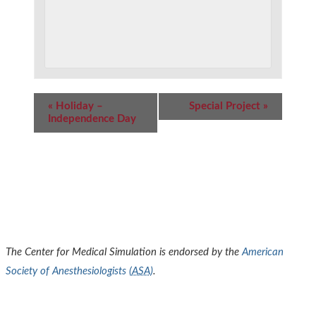
Event
«
Holiday –
Special Project
»
Navigation
Independence Day
The Center for Medical Simulation is endorsed by the
American
Society of Anesthesiologists (
ASA
)
.