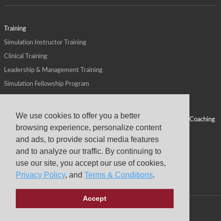
Training
Simulation Instructor Training
Clinical Training
Leadership & Management Training
Simulation Fellowship Program
Host CMS Courses
Affiliate Program
We use cookies to offer you a better
ALPS for Health Systems
Personal Leadership Coaching
browsing experience, personalize content
ALPS for Health Professions Schools
CMS News
and ads, to provide social media features
Visit
Virtual Campus
and to analyze our traffic. By continuing to
About
use our site, you accept our use of cookies,
Privacy Policy
, and
Terms & Conditions
.
Accept
Copyright © 2026 Center for Medical Simulation
Privacy Policy
Terms & Conditions