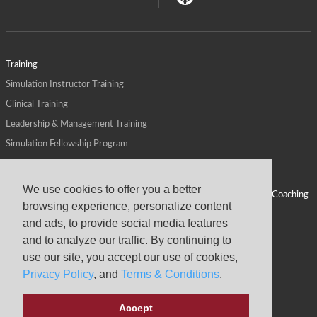
Training
Simulation Instructor Training
Clinical Training
Leadership & Management Training
Simulation Fellowship Program
Host CMS Courses
Affiliate Program
We use cookies to offer you a better
ALPS for Health Systems
Personal Leadership Coaching
browsing experience, personalize content
ALPS for Health Professions Schools
CMS News
and ads, to provide social media features
Visit
Virtual Campus
and to analyze our traffic. By continuing to
About
use our site, you accept our use of cookies,
Privacy Policy
, and
Terms & Conditions
.
Accept