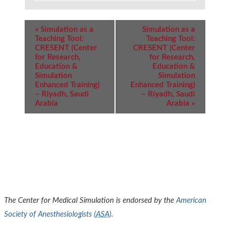
Event
«
Simulation as a
Simulation as a
Navigation
Teaching Tool:
Teaching Tool:
CRESENT (Center
CRESENT (Center
for Research,
for Research,
Education &
Education &
Simulation
Simulation
Enhanced Training)
Enhanced Training)
– Riyadh, Saudi
– Riyadh, Saudi
Arabia
Arabia
»
The Center for Medical Simulation is endorsed by the
American
Society of Anesthesiologists (
ASA
)
.